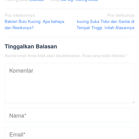
Navigasi
Pos sebelumnya
Pos berikutnya
Bakteri Bulu Kucing. Apa bahaya
kucing Suka Tidur dan Santai di
pos
dan Resikonya?
Tempat Tinggi. Inilah Alasannya
Tinggalkan Balasan
Alamat email Anda tidak akan dipublikasikan.
Ruas yang wajib ditandai
*