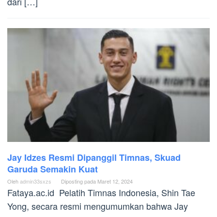
dari […]
Jay Idzes Resmi Dipanggil Timnas, Skuad
Garuda Semakin Kuat
Oleh
admin33sxzs
Diposting pada
Maret 12, 2024
Fataya.ac.id Pelatih Timnas Indonesia, Shin Tae
Yong, secara resmi mengumumkan bahwa Jay