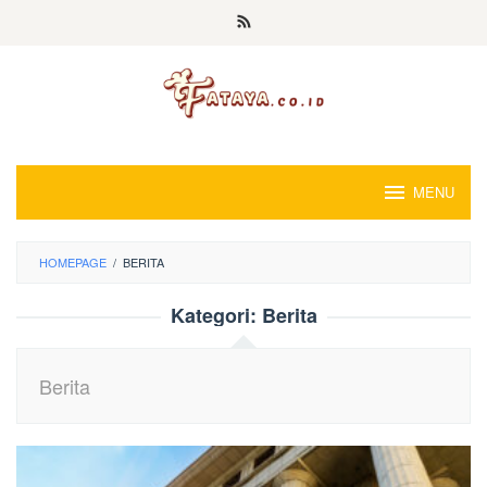
Loncat
ke
konten
MENU
HOMEPAGE
/
BERITA
Kategori:
Berita
Berita