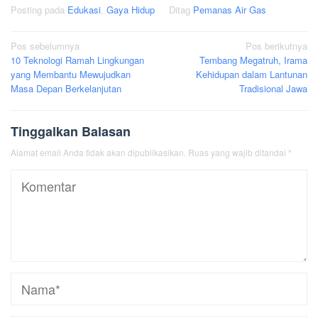
Posting pada
Edukasi
,
Gaya Hidup
Ditag
Pemanas Air Gas
Navigasi
Pos sebelumnya
Pos berikutnya
10 Teknologi Ramah Lingkungan
Tembang Megatruh, Irama
pos
yang Membantu Mewujudkan
Kehidupan dalam Lantunan
Masa Depan Berkelanjutan
Tradisional Jawa
Tinggalkan Balasan
Alamat email Anda tidak akan dipublikasikan.
Ruas yang wajib ditandai
*