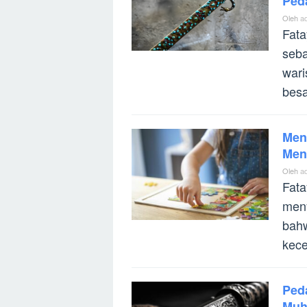
Ped
Oleh
a
Fata
seba
wari
besa
Men
Men
Oleh
a
Fata
meny
bahw
kece
Peda
Muh