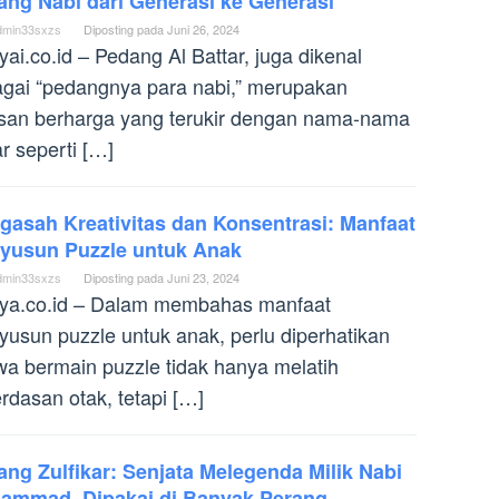
ang Nabi dari Generasi ke Generasi
dmin33sxzs
Diposting pada
Juni 26, 2024
yai.co.id – Pedang Al Battar, juga dikenal
gai “pedangnya para nabi,” merupakan
san berharga yang terukir dengan nama-nama
r seperti […]
gasah Kreativitas dan Konsentrasi: Manfaat
yusun Puzzle untuk Anak
dmin33sxzs
Diposting pada
Juni 23, 2024
ya.co.id – Dalam membahas manfaat
usun puzzle untuk anak, perlu diperhatikan
a bermain puzzle tidak hanya melatih
rdasan otak, tetapi […]
ng Zulfikar: Senjata Melegenda Milik Nabi
ammad, Dipakai di Banyak Perang