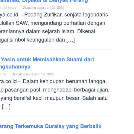
dmin33sxzs
Diposting pada
Juni 20, 2024
ya.co.id – Pedang Zulfikar, senjata legendaris
ulullah SAW, mengundang perhatian dengan
raniannya dalam sejarah Islam. Dikenal
gai simbol keunggulan dan […]
 Yasin untuk Memisahkan Suami dari
ingkuhannya
dmin
Diposting pada
Juni 19, 2024
ya.co.id – Dalam kehidupan berumah tangga,
ap pasangan pasti menghadapi berbagai ujian,
 yang bersifat kecil maupun besar. Salah satu
n […]
Perang Terkemuka Quraisy yang Berbalik