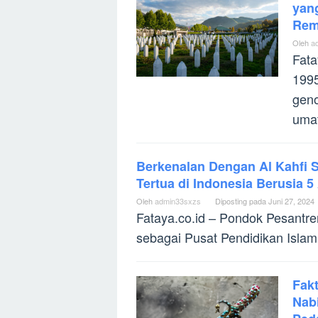
yan
Rem
Oleh
a
Fata
1995
gen
umat
Berkenalan Dengan Al Kahfi 
Tertua di Indonesia Berusia 5
Oleh
admin33sxzs
Diposting pada
Juni 27, 2024
Fataya.co.id – Pondok Pesantr
sebagai Pusat Pendidikan Islam 
Fak
Nabi