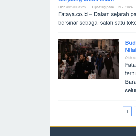
Oleh
admin33sxzs
Diposting pada
Juni 7, 2024
Fataya.co.id – Dalam sejarah p
bersinar sebagai salah satu tok
Bud
Nila
Oleh
a
Fata
terh
Bara
selu
1