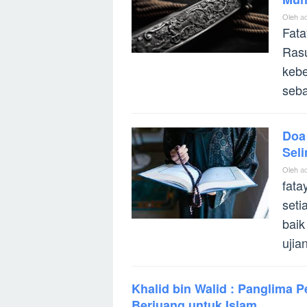
Oleh
a
Fata
Ras
kebe
seba
Doa
Sel
Oleh
a
fata
seti
baik
ujia
Khalid bin Walid : Panglima 
Berjuang untuk Islam