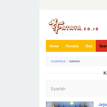
Loncat
ke
konten
Home
Pondok
Doa
Syar
HOMEPAGE
/
SYARIAH
K
Syariah
Jej