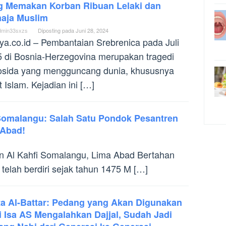
g Memakan Korban Ribuan Lelaki dan
aja Muslim
dmin33sxzs
Diposting pada
Juni 28, 2024
ya.co.id – Pembantaian Srebrenica pada Juli
 di Bosnia-Herzegovina merupakan tragedi
osida yang mengguncang dunia, khususnya
 Islam. Kejadian ini […]
Somalangu: Salah Satu Pondok Pesantren
 Abad!
en Al Kahfi Somalangu, Lima Abad Bertahan
telah berdiri sejak tahun 1475 M […]
ta Al-Battar: Pedang yang Akan Digunakan
 Isa AS Mengalahkan Dajjal, Sudah Jadi