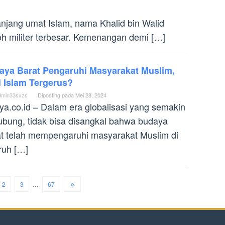
anjang umat Islam, nama Khalid bin Walid
oh militer terbesar. Kemenangan demi […]
aya Barat Pengaruhi Masyarakat Muslim,
i Islam Tergerus?
dmin33sxzs
Diposting pada
Mei 28, 2024
ya.co.id – Dalam era globalisasi yang semakin
ubung, tidak bisa disangkal bahwa budaya
t telah mempengaruhi masyarakat Muslim di
ruh […]
2
3
…
67