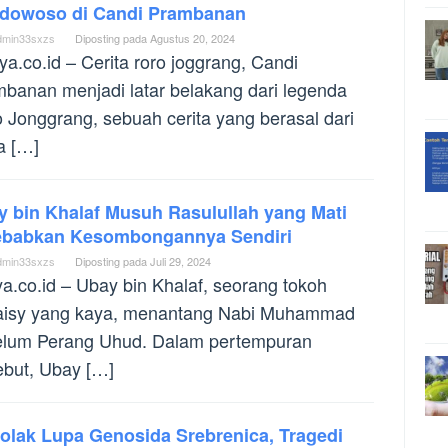
dowoso di Candi Prambanan
dmin33sxzs
Diposting pada
Agustus 20, 2024
ya.co.id – Cerita roro joggrang, Candi
banan menjadi latar belakang dari legenda
 Jonggrang, sebuah cerita yang berasal dari
a […]
y bin Khalaf Musuh Rasulullah yang Mati
ebabkan Kesombongannya Sendiri
dmin33sxzs
Diposting pada
Juli 29, 2024
ya.co.id – Ubay bin Khalaf, seorang tokoh
aisy yang kaya, menantang Nabi Muhammad
elum Perang Uhud. Dalam pertempuran
ebut, Ubay […]
olak Lupa Genosida Srebrenica, Tragedi