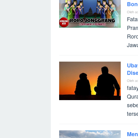
Bon
Oleh
a
Fata
Pram
Roro
Jaw
Uba
Dis
Oleh
a
fata
Qur
seb
ters
Men