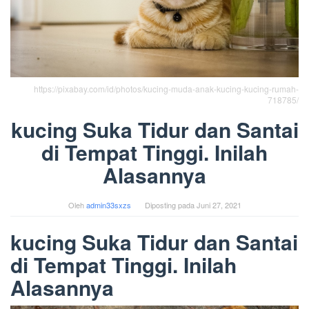
https://pixabay.com/id/photos/kucing-muda-anak-kucing-kucing-rumah-
718785/
kucing Suka Tidur dan Santai
di Tempat Tinggi. Inilah
Alasannya
Oleh
admin33sxzs
Diposting pada
Juni 27, 2021
kucing Suka Tidur dan Santai
di Tempat Tinggi. Inilah
Alasannya