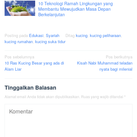
10 Teknologi Ramah Lingkungan yang
Membantu Mewujudkan Masa Depan
Berkelanjutan
Posting pada
Edukasi
,
Syariah
Ditag
kucing
,
kucing peliharaan
,
kucing rumahan
,
kucing suka tidur
Navigasi
Pos sebelumnya
Pos berikutnya
10 Ras Kucing Besar yang ada di
Kisah Nabi Muhammad teladan
pos
Alam Liar
nyata bagi milenial
Tinggalkan Balasan
Alamat email Anda tidak akan dipublikasikan.
Ruas yang wajib ditandai
*