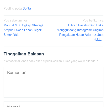
Posting pada
Berita
Navigasi
Pos sebelumnya
Pos berikutnya
Mahfud MD Ungkap Strategi
Gibran Rakabuming Raka
pos
Ampuh Lawan Lahan Ilegal!
Mengguncang Instagram! Ungkap
Simak Yuk!
Pengakuan Hutan Adat 1,5 Juta
Hektar!
Tinggalkan Balasan
Alamat email Anda tidak akan dipublikasikan.
Ruas yang wajib ditandai
*