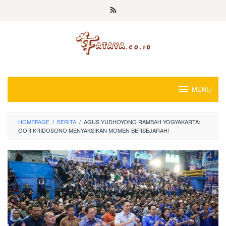
Loncat
ke
konten
MENU
HOMEPAGE
/
BERITA
/
AGUS YUDHOYONO RAMBAH YOGYAKARTA:
GOR KRIDOSONO MENYAKSIKAN MOMEN BERSEJARAH!