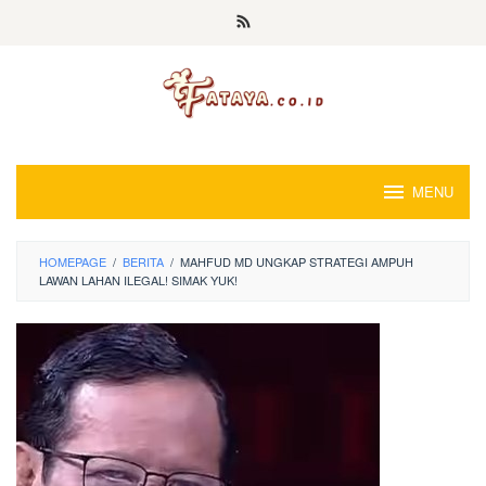
Loncat
ke
konten
MENU
HOMEPAGE
/
BERITA
/
MAHFUD MD UNGKAP STRATEGI AMPUH
LAWAN LAHAN ILEGAL! SIMAK YUK!