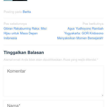
Posting pada
Berita
Navigasi
Pos sebelumnya
Pos berikutnya
Gibran Rakabuming Raka: Misi
Agus Yudhoyono Rambah
pos
Hijau untuk Masa Depan
Yogyakarta: GOR Kridosono
Indonesia
Menyaksikan Momen Bersejarah!
Tinggalkan Balasan
Alamat email Anda tidak akan dipublikasikan.
Ruas yang wajib ditandai
*