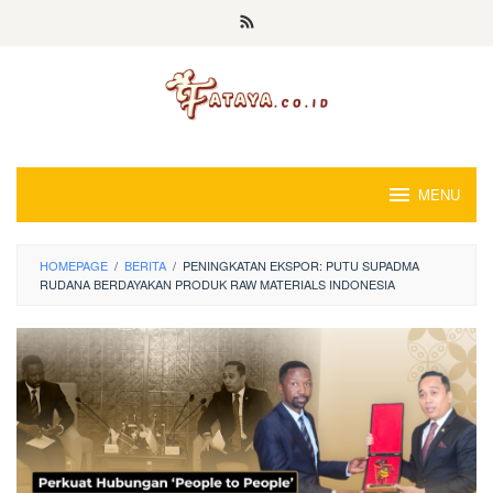
Loncat
ke
konten
MENU
HOMEPAGE
/
BERITA
/
PENINGKATAN EKSPOR: PUTU SUPADMA
RUDANA BERDAYAKAN PRODUK RAW MATERIALS INDONESIA