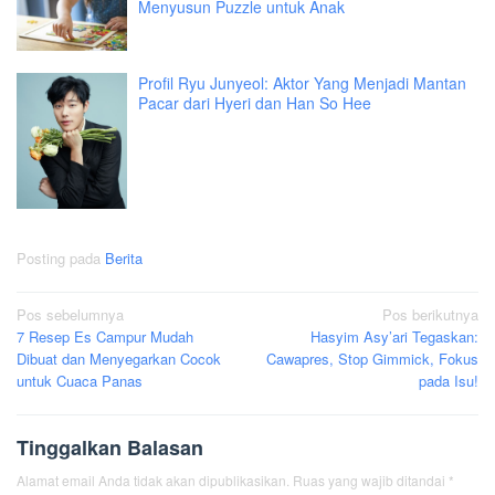
Menyusun Puzzle untuk Anak
Profil Ryu Junyeol: Aktor Yang Menjadi Mantan
Pacar dari Hyeri dan Han So Hee
Posting pada
Berita
Navigasi
Pos sebelumnya
Pos berikutnya
7 Resep Es Campur Mudah
Hasyim Asy’ari Tegaskan:
pos
Dibuat dan Menyegarkan Cocok
Cawapres, Stop Gimmick, Fokus
untuk Cuaca Panas
pada Isu!
Tinggalkan Balasan
Alamat email Anda tidak akan dipublikasikan.
Ruas yang wajib ditandai
*