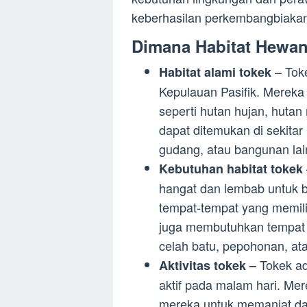
keberhasilan perkembangbiakan
Dimana Habitat Hewa
– Toke
Habitat alami tokek
Kepulauan Pasifik. Mereka 
seperti hutan hujan, huta
dapat ditemukan di sekita
gudang, atau bangunan lai
Kebutuhan habitat tokek
hangat dan lembab untuk b
tempat-tempat yang memili
juga membutuhkan tempat 
celah batu, pepohonan, at
Tokek ad
Aktivitas tokek –
aktif pada malam hari. Me
mereka untuk memanjat dan