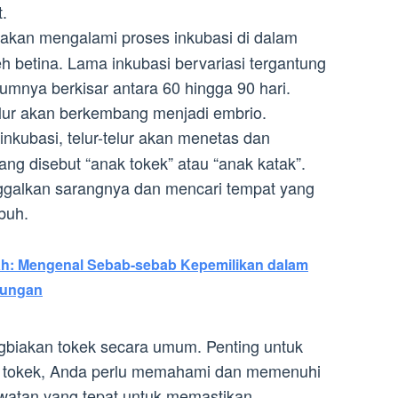
t.
k akan mengalami proses inkubasi di dalam
eh betina. Lama inkubasi bervariasi tergantung
umnya berkisar antara 60 hingga 90 hari.
telur akan berkembang menjadi embrio.
nkubasi, telur-telur akan menetas dan
ng disebut “anak tokek” atau “anak katak”.
ggalkan sarangnya dan mencari tempat yang
buh.
ah: Mengenal Sebab-sebab Kepemilikan dalam
tungan
biakan tokek secara umum. Penting untuk
k tokek, Anda perlu memahami dan memenuhi
watan yang tepat untuk memastikan