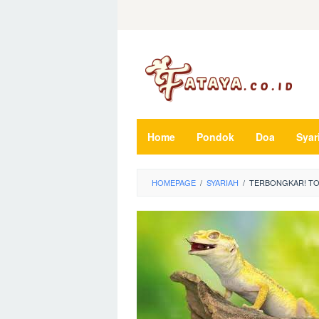
Loncat
ke
konten
Home
Pondok
Doa
Syar
HOMEPAGE
/
SYARIAH
/
TERBONGKAR! TO