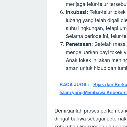
menjaga telur-telur tersebu
Telur-telur toke
Inkubasi:
lubang yang telah digali ol
suhu lingkungan, tetapi um
Selama periode ini, telur-
Setelah masa i
Penetasan:
mengeluarkan bayi tokek ya
Anak tokek ini akan menin
aman untuk hidup dan tum
BACA JUGA :
Bijak dan Berk
Islam yang Membawa Keberun
Demikianlah proses perkembang
diingat bahwa sebagai peterna
kebutuhan lingkungan dan pera