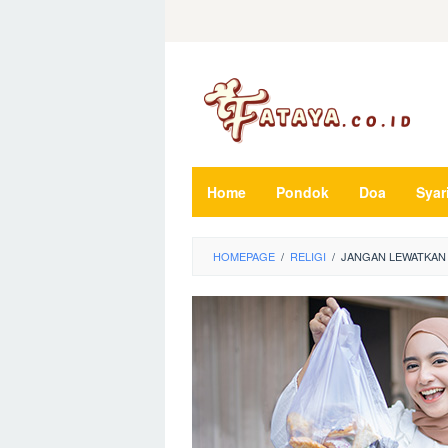
Loncat
ke
konten
Home
Pondok
Doa
Syar
HOMEPAGE
/
RELIGI
/
JANGAN LEWATKAN 