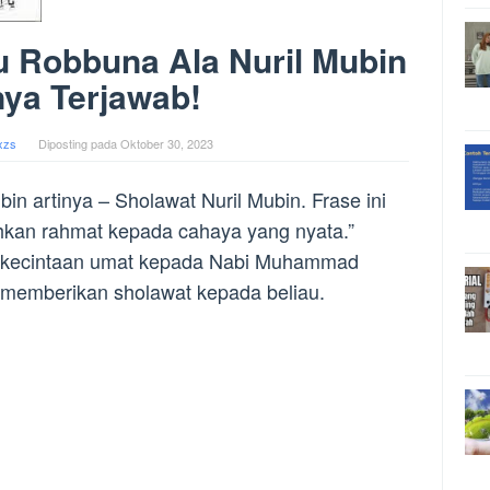
hu Robbuna Ala Nuril Mubin
nya Terjawab!
xzs
Diposting pada
Oktober 30, 2023
bin artinya – Sholawat Nuril Mubin. Frase ini
hkan rahmat kepada cahaya yang nyata.”
k kecintaan umat kepada Nabi Muhammad
 memberikan sholawat kepada beliau.