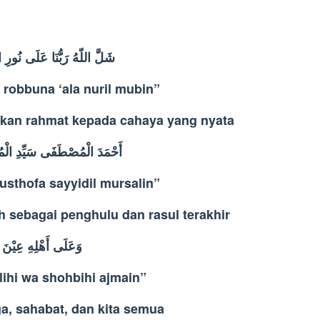
شَلَّ اللّهُ رَبُّنَا عَلَى نُورِ ال
 robbuna ‘ala nuril mubin”
kan rahmat kepada cahaya yang nyata
أَحْمَدَ الْمُصْطَفَى سَيِّدِ الْمُ
sthofa sayyidil mursalin”
 sebagai penghulu dan rasul terakhir
وَعَلَى أَهْلِهِ عِيْنَ
lihi wa shohbihi ajmain”
ga, sahabat, dan kita semua