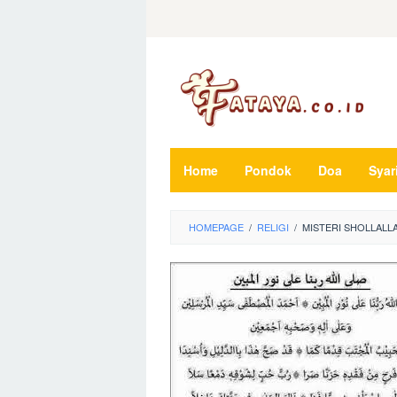
Loncat
ke
konten
Home
Pondok
Doa
Syar
HOMEPAGE
/
RELIGI
/
MISTERI SHOLLALL