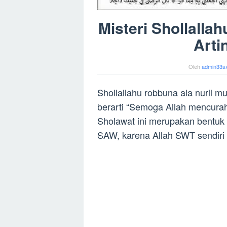
Misteri Shollalla
Arti
Oleh
admin33s
Shollallahu robbuna ala nuril mu
berarti “Semoga Allah mencura
Sholawat ini merupakan bentu
SAW, karena Allah SWT sendiri