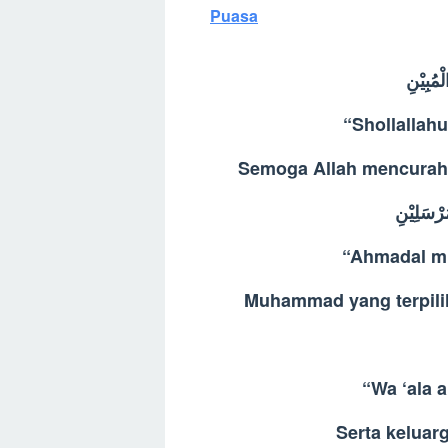
Puasa
ْمُبِيْنِ
“Shollallahu
Semoga Allah mencurah
رْسَلِيْنِ
“Ahmadal mu
Muhammad yang terpilih
“Wa ‘ala a
Serta keluar