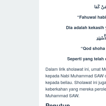
مَنْ كَمَا
“Fahuwal hab
Dia adalah kekasih 
ُسْنِيَدِ
“Qod shoha 
Seperti yang telah 
Dalam lirik sholawat ini, umat
kepada Nabi Muhammad SAW da
kepada beliau. Sholawat ini j
keberkahan yang mereka perol
Muhammad SAW.
Penutup