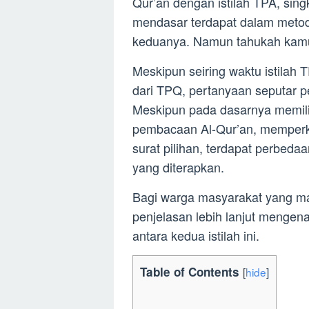
Qur’an dengan istilah TPA, si
mendasar terdapat dalam metod
keduanya. Namun tahukah kam
Meskipun seiring waktu istilah 
dari TPQ, pertanyaan seputar 
Meskipun pada dasarnya memili
pembacaan Al-Qur’an, memperk
surat pilihan, terdapat perbed
yang diterapkan.
Bagi warga masyarakat yang ma
penjelasan lebih lanjut menge
antara kedua istilah ini.
Table of Contents
[
hide
]