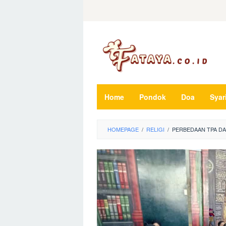
Loncat
ke
konten
Home
Pondok
Doa
Syar
HOMEPAGE
/
RELIGI
/
PERBEDAAN TPA DA