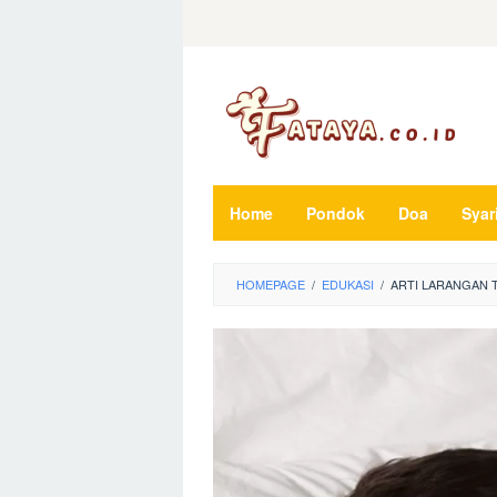
Loncat
ke
konten
Home
Pondok
Doa
Syar
HOMEPAGE
/
EDUKASI
/
ARTI LARANGAN T