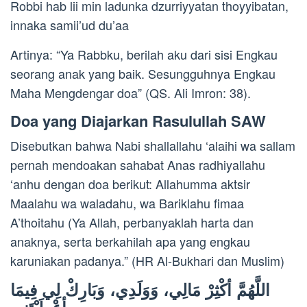
Robbi hab lii min ladunka dzurriyyatan thoyyibatan,
innaka samii’ud du’aa
Artinya: “Ya Rabbku, berilah aku dari sisi Engkau
seorang anak yang baik. Sesungguhnya Engkau
Maha Mengdengar doa” (QS. Ali Imron: 38).
Doa yang Diajarkan Rasulullah SAW
Disebutkan bahwa Nabi shallallahu ‘alaihi wa sallam
pernah mendoakan sahabat Anas radhiyallahu
‘anhu dengan doa berikut: Allahumma aktsir
Maalahu wa waladahu, wa Bariklahu fimaa
A’thoitahu (Ya Allah, perbanyaklah harta dan
anaknya, serta berkahilah apa yang engkau
karuniakan padanya.” (HR Al-Bukhari dan Muslim)
اللَّهُمَّ أكْثِرْ مَالِي، وَوَلَدِي، وَبَارِكْ لِي فِيمَا
أعْطَيْتَنِي