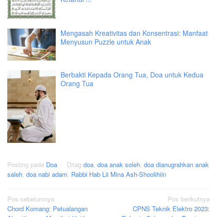
Mengasah Kreativitas dan Konsentrasi: Manfaat
Menyusun Puzzle untuk Anak
Berbakti Kepada Orang Tua, Doa untuk Kedua
Orang Tua
Posting pada
Doa
Ditag
doa
,
doa anak soleh
,
doa dianugrahkan anak
saleh
,
doa nabi adam
,
Rabbi Hab Lii Mina Ash-Shoolihiin
Navigasi
Pos sebelumnya
Pos berikutnya
Chord Komang: Petualangan
CPNS Teknik Elektro 2023:
pos