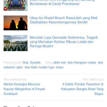
Bondowoso di Candi Prambanan
Ubay bin Khalaf Musuh Rasulullah yang Mati
Disebabkan Kesombongannya Sendiri
Menolak Lupa Genosida Srebrenica, Tragedi
yang Memakan Korban Ribuan Lelaki dan
Remaja Muslim
Posting pada
Doa
,
Syariah
Ditag
allah swt
,
doa hilangkan malas
,
doa
sebelum ujian
,
doa tidak mudah lupa
,
islam
Navigasi
Pos sebelumnya
Pos berikutnya
Misteri Kerangka Manusia:
5 Daftar Pondok Pesantren di
pos
Kejutan Mengerikan di Proyek
Kabupaten Bangka Barat Yang
Surabaya!
Bagus