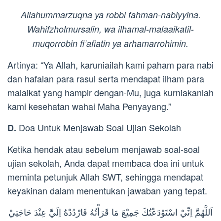
Allahummarzuqna ya robbi fahman-nabiyyina.
Wahifzholmursalin, wa ilhamal-malaaikatil-
muqorrobin fi’afiatin ya arhamarrohimin.
Artinya: “Ya Allah, karuniailah kami paham para nabi
dan hafalan para rasul serta mendapat ilham para
malaikat yang hampir dengan-Mu, juga kurniakanlah
kami kesehatan wahai Maha Penyayang.”
Doa Untuk Menjawab Soal Ujian Sekolah
D.
Ketika hendak atau sebelum menjawab soal-soal
ujian sekolah, Anda dapat membaca doa ini untuk
meminta petunjuk Allah SWT, sehingga mendapat
keyakinan dalam menentukan jawaban yang tepat.
اَللَّهُمَّ اِنِّيْ اسْتَوْدَعْتُكَ جَمِيْعَ مَا قَرَأْتُهُ فَارْدُدْهُ اِلَيَّ عِنْدَ حَاجَتِيْ