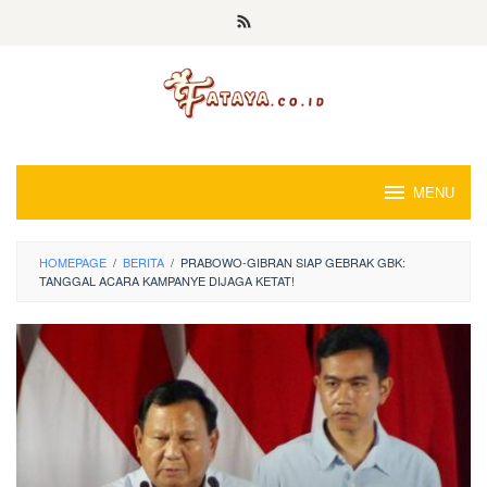
Loncat
ke
konten
MENU
HOMEPAGE
/
BERITA
/
PRABOWO-GIBRAN SIAP GEBRAK GBK:
TANGGAL ACARA KAMPANYE DIJAGA KETAT!