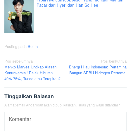
Pacar dari Hyeri dan Han So Hee
Posting pada
Berita
Navigasi
Pos sebelumnya
Pos berikutnya
Menko Marves Ungkap Alasan
Energi Hijau Indonesia: Pertamina
pos
Kontroversial! Pajak Hiburan
Bangun SPBU Hidrogen Pertama!
40%-75%, Tunda atau Terapkan?
Tinggalkan Balasan
Alamat email Anda tidak akan dipublikasikan.
Ruas yang wajib ditandai
*