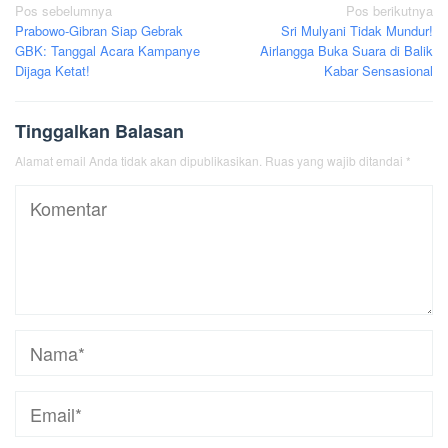
Navigasi
Pos sebelumnya
Pos berikutnya
Prabowo-Gibran Siap Gebrak
Sri Mulyani Tidak Mundur!
pos
GBK: Tanggal Acara Kampanye
Airlangga Buka Suara di Balik
Dijaga Ketat!
Kabar Sensasional
Tinggalkan Balasan
Alamat email Anda tidak akan dipublikasikan.
Ruas yang wajib ditandai
*