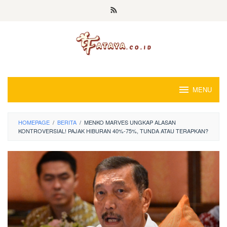
Loncat
ke
konten
MENU
HOMEPAGE
/
BERITA
/
MENKO MARVES UNGKAP ALASAN
KONTROVERSIAL! PAJAK HIBURAN 40%-75%, TUNDA ATAU TERAPKAN?