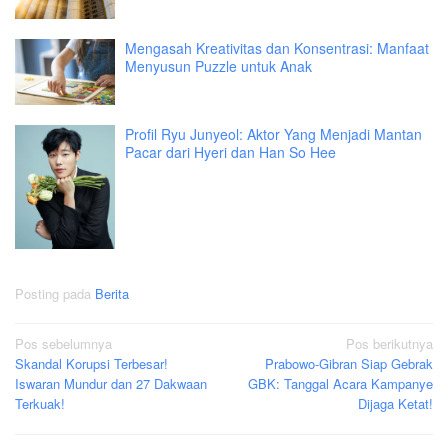
Mengasah Kreativitas dan Konsentrasi: Manfaat
Menyusun Puzzle untuk Anak
Profil Ryu Junyeol: Aktor Yang Menjadi Mantan
Pacar dari Hyeri dan Han So Hee
Posting pada
Berita
Navigasi
Pos sebelumnya
Pos berikutnya
Skandal Korupsi Terbesar!
Prabowo-Gibran Siap Gebrak
pos
Iswaran Mundur dan 27 Dakwaan
GBK: Tanggal Acara Kampanye
Terkuak!
Dijaga Ketat!