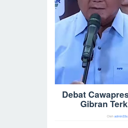
Debat Cawapres
Gibran Ter
Oleh
admin33s