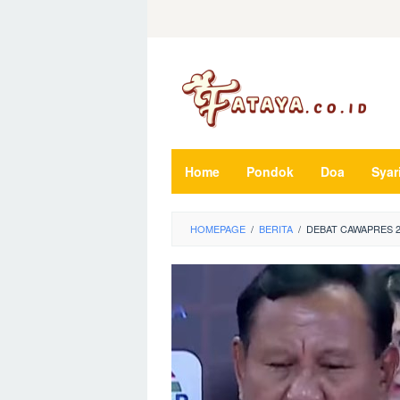
Loncat
ke
konten
Home
Pondok
Doa
Syar
HOMEPAGE
/
BERITA
/
DEBAT CAWAPRES 2