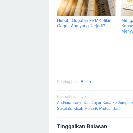
Heboh! Gugatan ke MK Bikin
Menga
Geger, Apa yang Terjadi?
Konse
Menyu
Posting pada
Berita
Navigasi
Pos sebelumnya
Andhara Early: Dari Layar Kaca ke Jemput
pos
Sekolah, Kisah Menarik Profesi Baru!
Tinggalkan Balasan