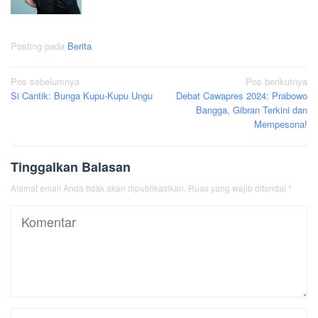
Posting pada
Berita
Navigasi
Pos sebelumnya
Pos berikutnya
Si Cantik: Bunga Kupu-Kupu Ungu
Debat Cawapres 2024: Prabowo
pos
Bangga, Gibran Terkini dan
Mempesona!
Tinggalkan Balasan
Alamat email Anda tidak akan dipublikasikan.
Ruas yang wajib ditandai
*