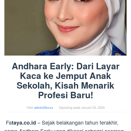
Andhara Early: Dari Layar
Kaca ke Jemput Anak
Sekolah, Kisah Menarik
Profesi Baru!
Oleh
admin33sxzs
Diposting pada
Januari 23, 2024
Fa
– Sejak belakangan tahun terakhir,
taya.co.id
nama Andhara Early yang dikenal sebagai seorang