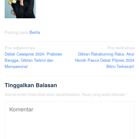
Posting pada
Berita
Navigasi
Pos sebelumnya
Pos berikutnya
Debat Cawapres 2024: Prabowo
Gibran Rakabuming Raka: Aksi
pos
Bangga, Gibran Terkini dan
Heroik Pasca Debat Pilpres 2024
Mempesona!
Bikin Terkesan!
Tinggalkan Balasan
Alamat email Anda tidak akan dipublikasikan.
Ruas yang wajib ditandai
*