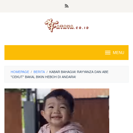
Loncat
ke
konten
MENU
HOMEPAGE
/
BERITA
/
KABAR BAHAGIA! RAYYANZA DAN ABE
"CEKUT" BAKAL BIKIN HEBOH DI ANDARA!