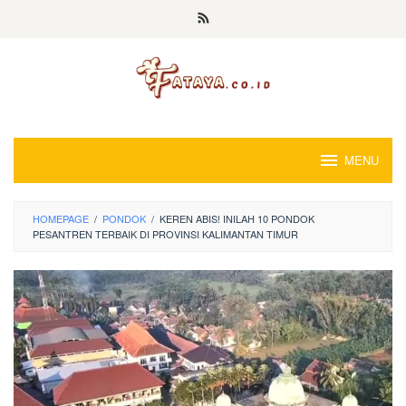
Loncat
ke
konten
MENU
HOMEPAGE
/
PONDOK
/
KEREN ABIS! INILAH 10 PONDOK
PESANTREN TERBAIK DI PROVINSI KALIMANTAN TIMUR