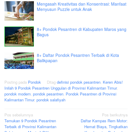
Mengasah Kreativitas dan Konsentrasi: Manfaat
Menyusun Puzzle untuk Anak
8+ Pondok Pesantren di Kabupaten Maros yang
Bagus
8+ Daftar Pondok Pesantren Terbaik di Kota
Balikpapan
Posting pada
Pondok
Ditag
definisi pondok pesantren
,
Keren Abis!
Inilah 9 Pondok Pesantren Unggulan di Provinsi Kalimantan Timur
,
pondok modern
,
pondok pesantren
,
Pondok Pesantren di Provinsi
Kalimantan Timur
,
pondok salafiyah
Navigasi
Pos sebelumnya
Pos berikutnya
Temukan 9 Pondok Pesantren
Daftar Kampas Rem Motor:
pos
Terbaik di Provinsi Kalimantan
Hemat Biaya, Tingkatkan