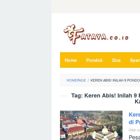
Loncat
ke
konten
Home
Pondok
Doa
Syar
HOMEPAGE
/
KEREN ABIS! INILAH 9 PON
Tag:
Keren Abis! Inilah 9
K
Kere
di P
Oleh
a
Pesa