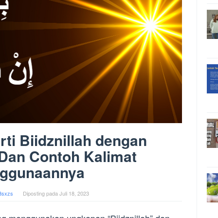
ti Biidznillah dengan
 Dan Contoh Kalimat
ggunaannya
3sxzs
Diposting pada
Juli 18, 2023