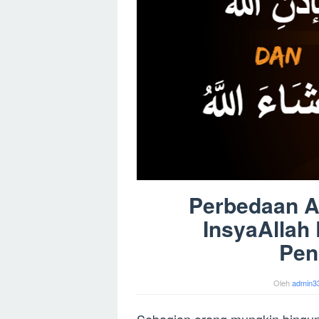
Perbedaan Ar
InsyaAllah
Pen
Oleh
admin3