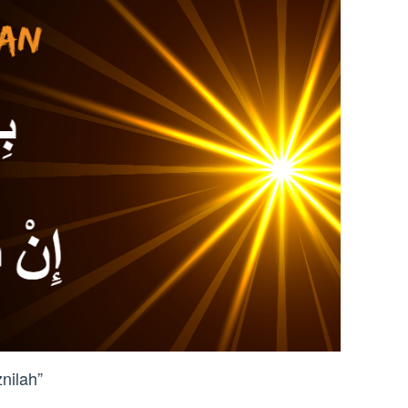
nilah”