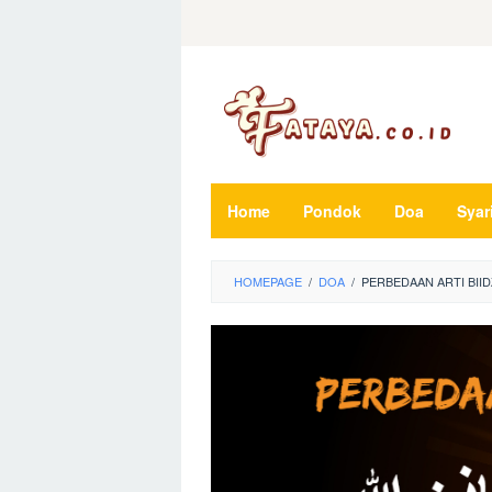
Loncat
ke
konten
Home
Pondok
Doa
Syar
HOMEPAGE
/
DOA
/
PERBEDAAN ARTI BII