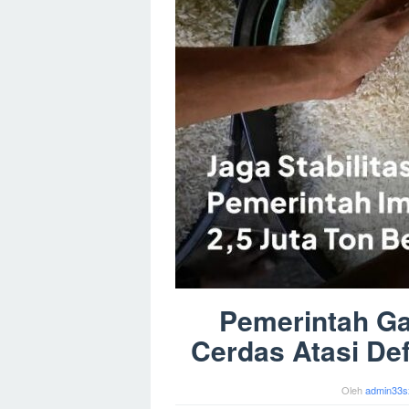
Pemerintah G
Cerdas Atasi Def
Oleh
admin33s