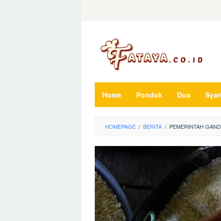
Loncat
ke
konten
Home
Pondok
Doa
Syar
HOMEPAGE
/
BERITA
/
PEMERINTAH GANDE