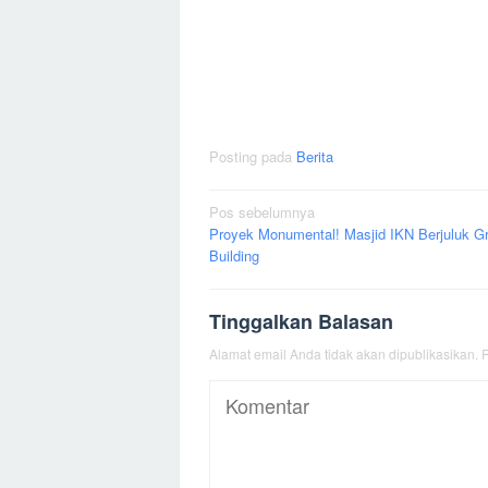
Posting pada
Berita
Navigasi
Pos sebelumnya
Proyek Monumental! Masjid IKN Berjuluk G
pos
Building
Tinggalkan Balasan
Alamat email Anda tidak akan dipublikasikan.
R