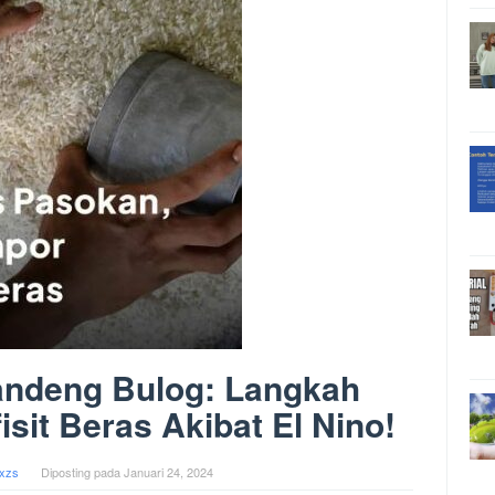
andeng Bulog: Langkah
isit Beras Akibat El Nino!
xzs
Diposting pada
Januari 24, 2024