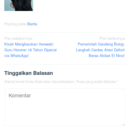
Posting pada
Berita
Navigasi
Pos sebelumnya
Pos berikutnya
Kisah Mengharukan Verawati:
Pemerintah Gandeng Bulog:
pos
Guru Honorer 18 Tahun Dipecat
Langkah Cerdas Atasi Defisit
via WhatsApp!
Beras Akibat El Nino!
Tinggalkan Balasan
Alamat email Anda tidak akan dipublikasikan.
Ruas yang wajib ditandai
*