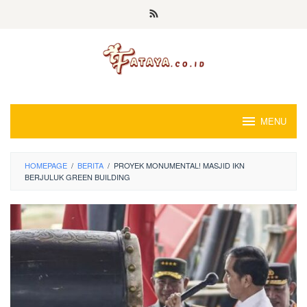
Loncat
ke
konten
MENU
HOMEPAGE
/
BERITA
/
PROYEK MONUMENTAL! MASJID IKN
BERJULUK GREEN BUILDING