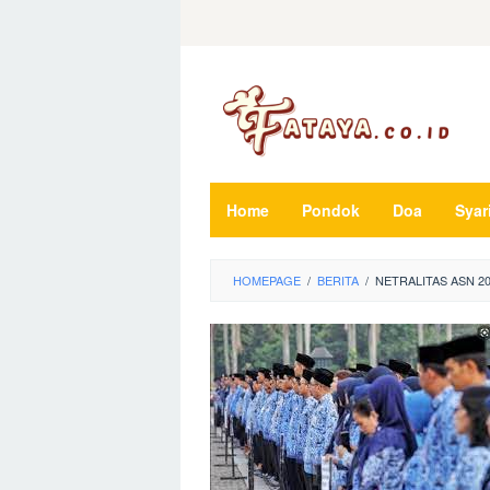
Loncat
ke
konten
Home
Pondok
Doa
Syar
HOMEPAGE
/
BERITA
/
NETRALITAS ASN 2