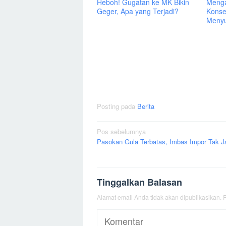
Heboh! Gugatan ke MK Bikin
Menga
Geger, Apa yang Terjadi?
Konse
Menyu
Posting pada
Berita
Navigasi
Pos sebelumnya
Pasokan Gula Terbatas, Imbas Impor Tak J
pos
Tinggalkan Balasan
Alamat email Anda tidak akan dipublikasikan.
R