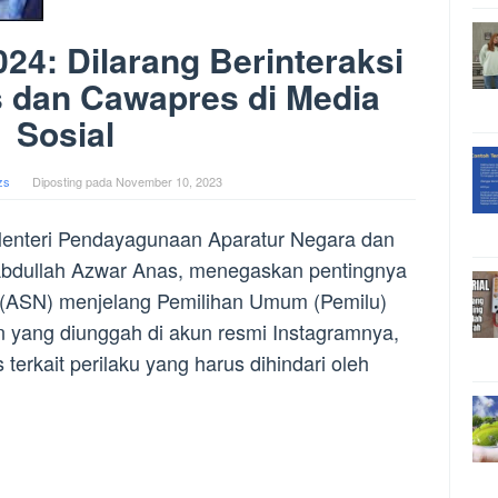
024: Dilarang Berinteraksi
 dan Cawapres di Media
Sosial
zs
Diposting pada
November 10, 2023
Menteri Pendayagunaan Aparatur Negara dan
Abdullah Azwar Anas, menegaskan pentingnya
ra (ASN) menjelang Pemilihan Umum (Pemilu)
 yang diunggah di akun resmi Instagramnya,
erkait perilaku yang harus dihindari oleh