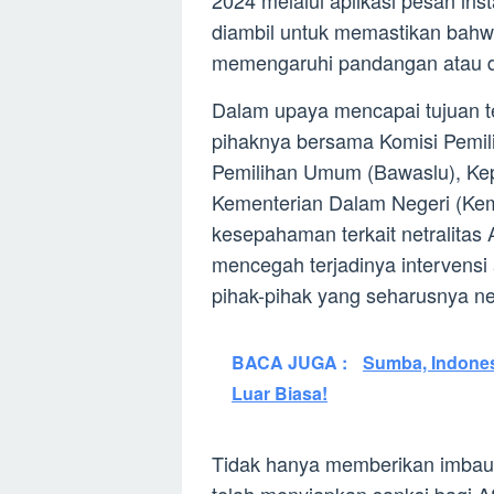
2024 melalui aplikasi pesan ins
diambil untuk memastikan bahwa
memengaruhi pandangan atau du
Dalam upaya mencapai tujuan 
pihaknya bersama Komisi Pem
Pemilihan Umum (Bawaslu), Kepo
Kementerian Dalam Negeri (Kem
kesepahaman terkait netralitas
mencegah terjadinya intervensi
pihak-pihak yang seharusnya net
BACA JUGA :
Sumba, Indones
Luar Biasa!
Tidak hanya memberikan imbau