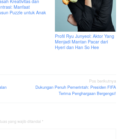
sah Kreativitas dan
ntrasi: Manfaat
sun Puzzle untuk Anak
Profil Ryu Junyeol: Aktor Yang
Menjadi Mantan Pacar dari
Hyeri dan Han So Hee
Pos berikutnya
alan
Dukungan Penuh Pemerintah: Presiden FIFA
Terima Penghargaan Bergengsi!
uas yang wajib ditandai
*