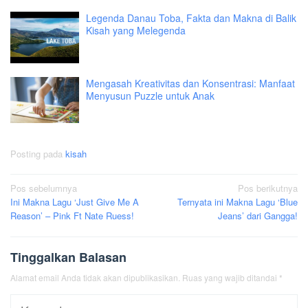
Legenda Danau Toba, Fakta dan Makna di Balik
Kisah yang Melegenda
Mengasah Kreativitas dan Konsentrasi: Manfaat
Menyusun Puzzle untuk Anak
Posting pada
kisah
Navigasi
Pos sebelumnya
Pos berikutnya
Ini Makna Lagu ‘Just Give Me A
Ternyata ini Makna Lagu ‘Blue
pos
Reason’ – Pink Ft Nate Ruess!
Jeans’ dari Gangga!
Tinggalkan Balasan
Alamat email Anda tidak akan dipublikasikan.
Ruas yang wajib ditandai
*