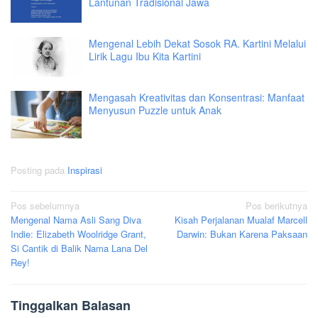
Lantunan Tradisional Jawa
Mengenal Lebih Dekat Sosok RA. Kartini Melalui
Lirik Lagu Ibu Kita Kartini
Mengasah Kreativitas dan Konsentrasi: Manfaat
Menyusun Puzzle untuk Anak
Posting pada
Inspirasi
Navigasi
Pos sebelumnya
Pos berikutnya
Mengenal Nama Asli Sang Diva
Kisah Perjalanan Mualaf Marcell
pos
Indie: Elizabeth Woolridge Grant,
Darwin: Bukan Karena Paksaan
Si Cantik di Balik Nama Lana Del
Rey!
Tinggalkan Balasan