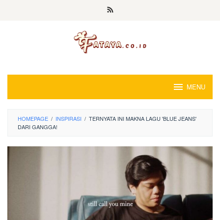
Loncat
ke
konten
MENU
HOMEPAGE
/
INSPIRASI
/
TERNYATA INI MAKNA LAGU 'BLUE JEANS'
DARI GANGGA!