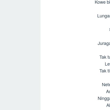
Kowe bi
Lunga
Jurag
Tak t
Le
Tak t
Net
A
Ningg
Ak