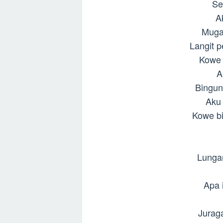
Se
Ak
Muga
Langit 
Kowe 
A
Bingu
Aku 
Kowe bi
Lunga
Apa 
Jurag