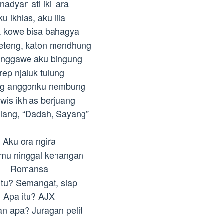
nadyan ati iki lara
u ikhlas, aku lila
 kowe bisa bahagya
peteng, katon mendhung
nggawe aku bingung
rep njaluk tulung
ng anggonku nembung
wis ikhlas berjuang
lang, “Dadah, Sayang”
Aku ora ngira
mu ninggal kenangan
Romansa
itu? Semangat, siap
Apa itu? AJX
an apa? Juragan pelit