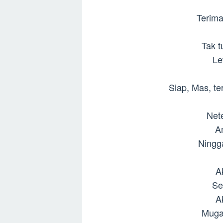
Terim
Tak t
Le
Siap, Mas, te
Net
A
Ningg
Ak
Se
Ak
Muga