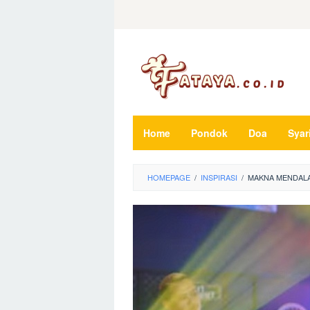
Loncat
ke
konten
Home
Pondok
Doa
Syar
HOMEPAGE
/
INSPIRASI
/
MAKNA MENDALAM