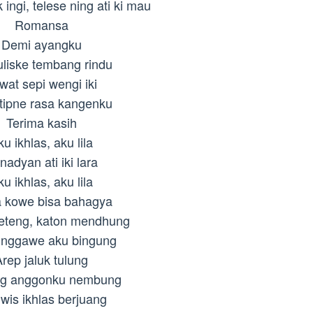
ingi, telese ning ati ki mau
Romansa
Demi ayangku
uliske tembang rindu
wat sepi wengi iki
itipne rasa kangenku
Terima kasih
u ikhlas, aku lila
nadyan ati iki lara
u ikhlas, aku lila
 kowe bisa bahagya
peteng, katon mendhung
nggawe aku bingung
rep jaluk tulung
ng anggonku nembung
wis ikhlas berjuang