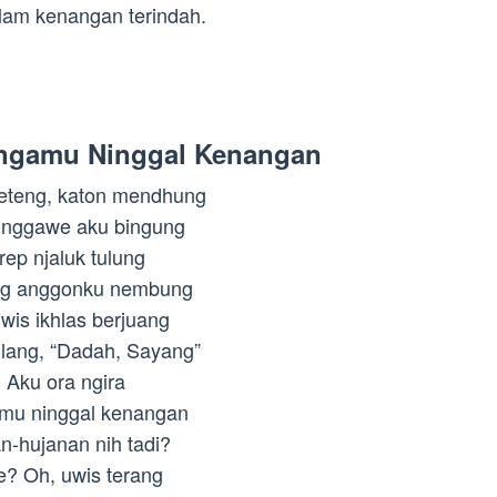
lam kenangan terindah.
ngamu Ninggal Kenangan
peteng, katon mendhung
nggawe aku bingung
rep njaluk tulung
ng anggonku nembung
wis ikhlas berjuang
lang, “Dadah, Sayang”
Aku ora ngira
mu ninggal kenangan
n-hujanan nih tadi?
e? Oh, uwis terang