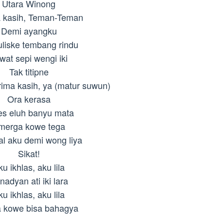
Utara Winong
a kasih, Teman-Teman
Demi ayangku
uliske tembang rindu
wat sepi wengi iki
Tak titipne
rima kasih, ya (matur suwun)
Ora kerasa
es eluh banyu mata
merga kowe tega
al aku demi wong liya
Sikat!
u ikhlas, aku lila
nadyan ati iki lara
u ikhlas, aku lila
 kowe bisa bahagya