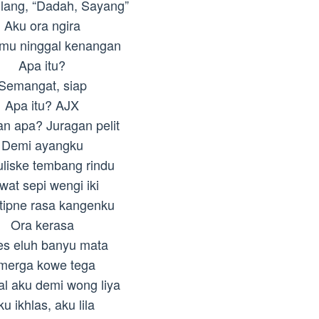
lang, “Dadah, Sayang”
Aku ora ngira
mu ninggal kenangan
Apa itu?
Semangat, siap
Apa itu? AJX
an apa? Juragan pelit
Demi ayangku
uliske tembang rindu
wat sepi wengi iki
itipne rasa kangenku
Ora kerasa
es eluh banyu mata
merga kowe tega
al aku demi wong liya
u ikhlas, aku lila