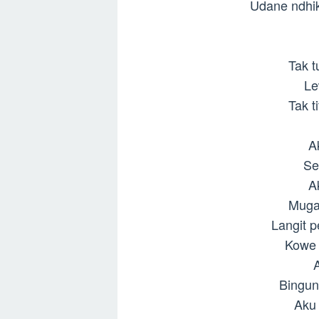
Udane ndhik 
Tak t
Le
Tak t
Ak
Se
Ak
Muga
Langit 
Kowe 
A
Bingu
Aku 