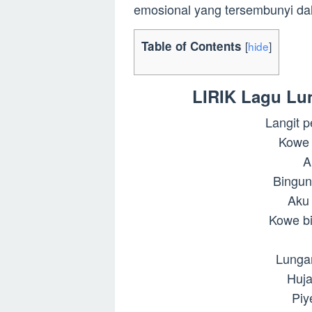
emosional yang tersembunyi da
Table of Contents
[
hide
]
LIRIK Lagu Lu
Langit 
Kowe 
A
Bingu
Aku 
Kowe bi
Lunga
Huja
Piy