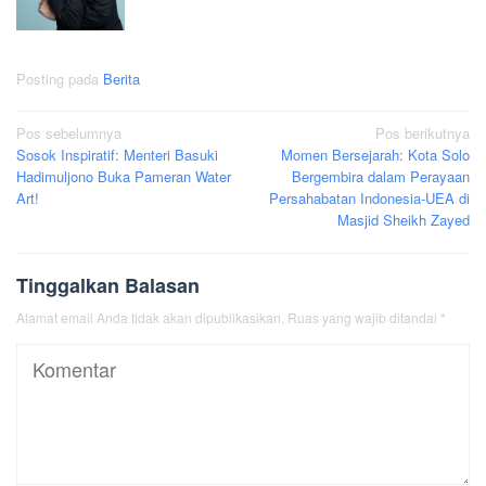
Posting pada
Berita
Navigasi
Pos sebelumnya
Pos berikutnya
Sosok Inspiratif: Menteri Basuki
Momen Bersejarah: Kota Solo
pos
Hadimuljono Buka Pameran Water
Bergembira dalam Perayaan
Art!
Persahabatan Indonesia-UEA di
Masjid Sheikh Zayed
Tinggalkan Balasan
Alamat email Anda tidak akan dipublikasikan.
Ruas yang wajib ditandai
*