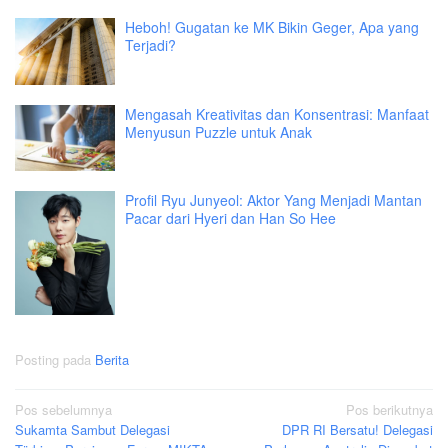
Heboh! Gugatan ke MK Bikin Geger, Apa yang
Terjadi?
Mengasah Kreativitas dan Konsentrasi: Manfaat
Menyusun Puzzle untuk Anak
Profil Ryu Junyeol: Aktor Yang Menjadi Mantan
Pacar dari Hyeri dan Han So Hee
Posting pada
Berita
Navigasi
Pos sebelumnya
Pos berikutnya
Sukamta Sambut Delegasi
DPR RI Bersatu! Delegasi
pos