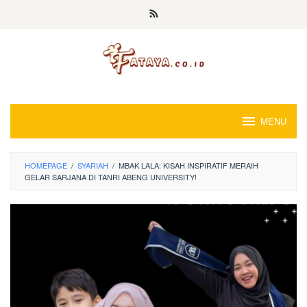
Loncat
ke
konten
MENU
HOMEPAGE
/
SYARIAH
/
MBAK LALA: KISAH INSPIRATIF MERAIH
GELAR SARJANA DI TANRI ABENG UNIVERSITY!