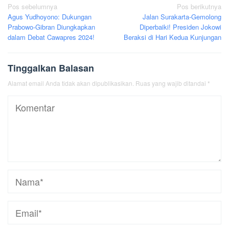
Navigasi
Pos sebelumnya
Pos berikutnya
Agus Yudhoyono: Dukungan
Jalan Surakarta-Gemolong
pos
Prabowo-Gibran Diungkapkan
Diperbaiki! Presiden Jokowi
dalam Debat Cawapres 2024!
Beraksi di Hari Kedua Kunjungan
Tinggalkan Balasan
Alamat email Anda tidak akan dipublikasikan.
Ruas yang wajib ditandai
*