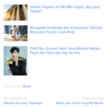
Heboh! Gugatan ke MK Bikin Geger, Apa yang
Terjadi?
Mengasah Kreativitas dan Konsentrasi: Manfaat
Menyusun Puzzle untuk Anak
Profil Ryu Junyeol: Aktor Yang Menjadi Mantan
Pacar dari Hyeri dan Han So Hee
Posting pada
Berita
Navigasi
Pos sebelumnya
Pos berikutnya
Rahasia KLovers: Seberapa
Mbak Lala: Kisah Inspiratif Meraih
pos