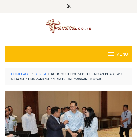
Loncat
ke
konten
MENU
HOMEPAGE
/
BERITA
/
AGUS YUDHOYONO: DUKUNGAN PRABOWO-
GIBRAN DIUNGKAPKAN DALAM DEBAT CAWAPRES 2024!