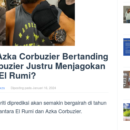
Azka Corbuzier Bertanding
buzier Justru Menjagokan
El Rumi?
xzs
Diposting pada
Januari 16, 2024
riti diprediksi akan semakin bergairah di tahun
antara El Rumi dan Azka Corbuzier.