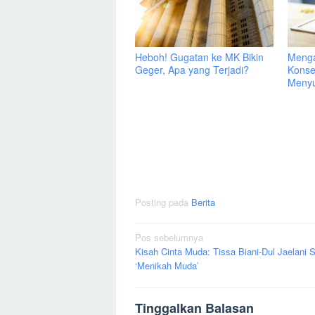
Heboh! Gugatan ke MK Bikin
Menga
Geger, Apa yang Terjadi?
Konse
Menyu
Posting pada
Berita
Navigasi
Pos sebelumnya
Kisah Cinta Muda: Tissa Biani-Dul Jaelani 
pos
‘Menikah Muda’
Tinggalkan Balasan