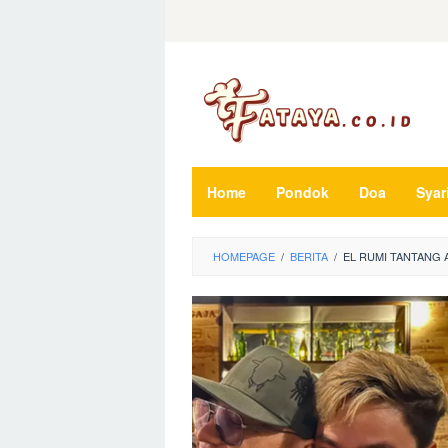
Loncat
ke
konten
Home
Pondok
Doa
Syar
HOMEPAGE
/
BERITA
/
EL RUMI TANTANG 