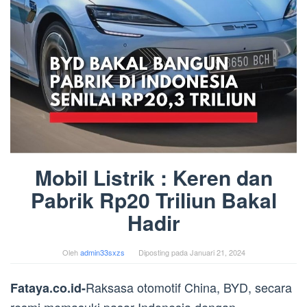
Mobil Listrik : Keren dan
Pabrik Rp20 Triliun Bakal
Hadir
Oleh
admin33sxzs
Diposting pada
Januari 21, 2024
Raksasa otomotif China, BYD, secara
Fataya.co.id-