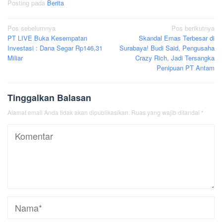
Posting pada
Berita
Navigasi
Pos sebelumnya
Pos berikutnya
PT LIVE Buka Kesempatan
Skandal Emas Terbesar di
pos
Investasi : Dana Segar Rp146,31
Surabaya! Budi Said, Pengusaha
Miliar
Crazy Rich, Jadi Tersangka
Penipuan PT Antam
Tinggalkan Balasan
Alamat email Anda tidak akan dipublikasikan.
Ruas yang wajib ditandai
*