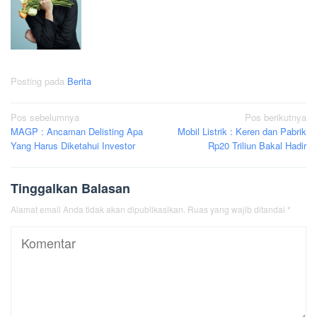
Posting pada
Berita
Navigasi
Pos sebelumnya
Pos berikutnya
MAGP : Ancaman Delisting Apa
Mobil Listrik : Keren dan Pabrik
pos
Yang Harus Diketahui Investor
Rp20 Triliun Bakal Hadir
Tinggalkan Balasan
Alamat email Anda tidak akan dipublikasikan.
Ruas yang wajib ditandai
*