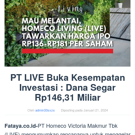
PT LIVE Buka Kesempatan
Investasi : Dana Segar
Rp146,31 Miliar
Oleh
admin33sxzs
Diposting pada
Januari 21, 2024
PT Homeco Victoria Makmur Tbk
Fataya.co.id-
(LIVE) mengumumkan rencananya untuk menggelar