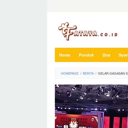
Loncat
ke
konten
Home
Pondok
Doa
Syar
HOMEPAGE
/
BERITA
/
GELAR GAGASAN SP