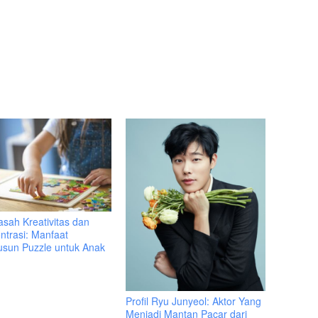
sah Kreativitas dan
ntrasi: Manfaat
sun Puzzle untuk Anak
Profil Ryu Junyeol: Aktor Yang
Menjadi Mantan Pacar dari