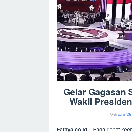
Gelar Gagasan S
Wakil Preside
Oleh
admin33s
– Pada debat keem
Fataya.co.id