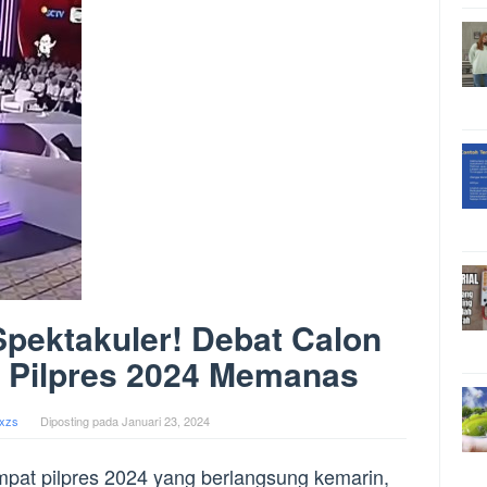
pektakuler! Debat Calon
n Pilpres 2024 Memanas
xzs
Diposting pada
Januari 23, 2024
pat pilpres 2024 yang berlangsung kemarin,