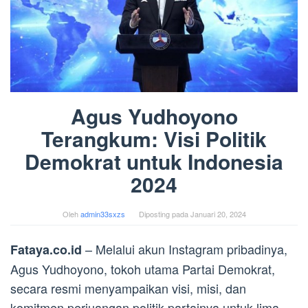
Agus Yudhoyono
Terangkum: Visi Politik
Demokrat untuk Indonesia
2024
Oleh
admin33sxzs
Diposting pada
Januari 20, 2024
– Melalui akun Instagram pribadinya,
Fataya.co.id
Agus Yudhoyono, tokoh utama Partai Demokrat,
secara resmi menyampaikan visi, misi, dan
komitmen perjuangan politik partainya untuk lima