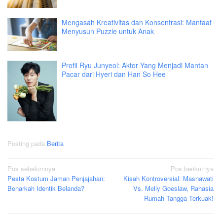
Mengasah Kreativitas dan Konsentrasi: Manfaat
Menyusun Puzzle untuk Anak
Profil Ryu Junyeol: Aktor Yang Menjadi Mantan
Pacar dari Hyeri dan Han So Hee
Posting pada
Berita
Navigasi
Pos sebelumnya
Pos berikutnya
Pesta Kostum Jaman Penjajahan:
Kisah Kontroversial: Masnawati
pos
Benarkah Identik Belanda?
Vs. Melly Goeslaw, Rahasia
Rumah Tangga Terkuak!