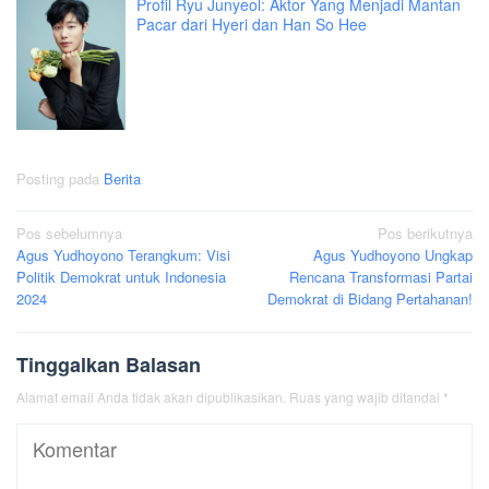
Profil Ryu Junyeol: Aktor Yang Menjadi Mantan
Pacar dari Hyeri dan Han So Hee
Posting pada
Berita
Navigasi
Pos sebelumnya
Pos berikutnya
Agus Yudhoyono Terangkum: Visi
Agus Yudhoyono Ungkap
pos
Politik Demokrat untuk Indonesia
Rencana Transformasi Partai
2024
Demokrat di Bidang Pertahanan!
Tinggalkan Balasan
Alamat email Anda tidak akan dipublikasikan.
Ruas yang wajib ditandai
*