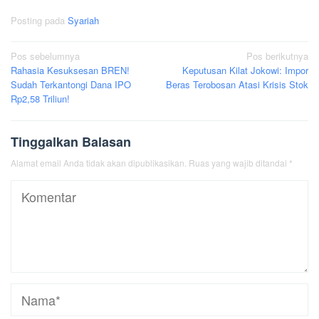
Posting pada
Syariah
Navigasi
Pos sebelumnya
Pos berikutnya
Rahasia Kesuksesan BREN!
Keputusan Kilat Jokowi: Impor
pos
Sudah Terkantongi Dana IPO
Beras Terobosan Atasi Krisis Stok
Rp2,58 Triliun!
Tinggalkan Balasan
Alamat email Anda tidak akan dipublikasikan.
Ruas yang wajib ditandai
*