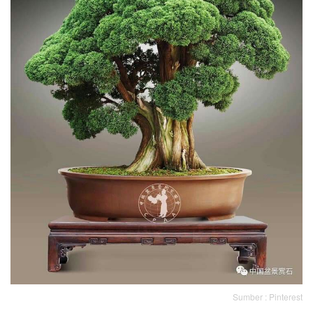
Sumber : Pinterest