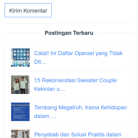
Postingan Terbaru
Catat! Ini Daftar Operasi yang Tidak
Dit…
15 Rekomendasi Sweater Couple
Kekinian u…
Tembang Megatruh, Irama Kehidupan
dalam …
Penyebab dan Solusi Praktis dalam