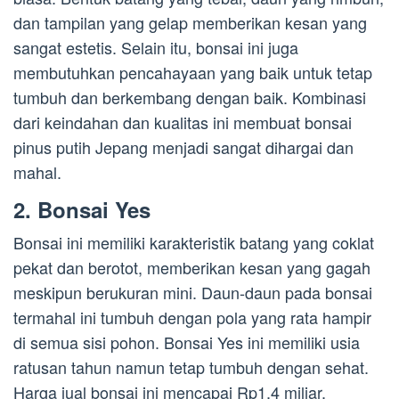
dan tampilan yang gelap memberikan kesan yang
sangat estetis. Selain itu, bonsai ini juga
membutuhkan pencahayaan yang baik untuk tetap
tumbuh dan berkembang dengan baik. Kombinasi
dari keindahan dan kualitas ini membuat bonsai
pinus putih Jepang menjadi sangat dihargai dan
mahal.
2. Bonsai Yes
Bonsai ini memiliki karakteristik batang yang coklat
pekat dan berotot, memberikan kesan yang gagah
meskipun berukuran mini. Daun-daun pada bonsai
termahal ini tumbuh dengan pola yang rata hampir
di semua sisi pohon. Bonsai Yes ini memiliki usia
ratusan tahun namun tetap tumbuh dengan sehat.
Harga jual bonsai ini mencapai Rp1,4 miliar.