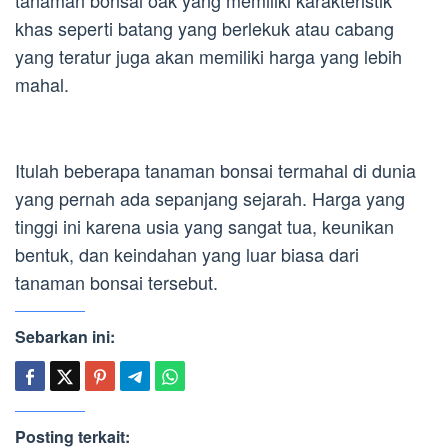
tanaman bonsai oak yang memiliki karakteristik
khas seperti batang yang berlekuk atau cabang
yang teratur juga akan memiliki harga yang lebih
mahal.
Itulah beberapa tanaman bonsai termahal di dunia
yang pernah ada sepanjang sejarah. Harga yang
tinggi ini karena usia yang sangat tua, keunikan
bentuk, dan keindahan yang luar biasa dari
tanaman bonsai tersebut.
Sebarkan ini:
Posting terkait: