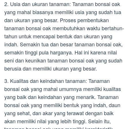
2. Usia dan ukuran tanaman: Tanaman bonsai oak
yang mahal biasanya memiliki usia yang sudah tua
dan ukuran yang besar. Proses pembentukan
tanaman bonsai oak membutuhkan waktu bertahun-
tahun untuk mencapai bentuk dan ukuran yang
indah. Semakin tua dan besar tanaman bonsai oak,
semakin tinggi pula harganya. Hal ini karena nilai
seni dan keunikan tanaman bonsai oak yang sudah
berusia dan memiliki ukuran yang besar.
3. Kualitas dan keindahan tanaman: Tanaman
bonsai oak yang mahal umumnya memiliki kualitas
yang baik dan keindahan yang menarik. Tanaman
bonsai oak yang memiliki bentuk yang indah, daun
yang sehat, dan akar yang terawat dengan baik
akan memiliki nilai yang lebih tinggi. Selain itu,