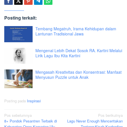
Posting terkait:
Tembang Megatruh, Irama Kehidupan dalam
Lantunan Tradisional Jawa
Mengenal Lebih Dekat Sosok RA. Kartini Melalui
Lirik Lagu Ibu Kita Kartini
Mengasah Kreativitas dan Konsentrasi: Manfaat
Menyusun Puzzle untuk Anak
Posting pada
Inspirasi
Navigasi
Pos sebelumnya
Pos berikutnya
8+ Pondok Pesantren Terbaik di
Lagu Never Enough Menceritakan
pos
Kabupaten Ogan Komering Ulu
Tentang:Kisah Keabadian