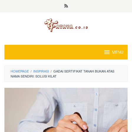
Loncat
ke
konten
MENU
HOMEPAGE
/
INSPIRASI
/
GADAI SERTIFIKAT TANAH BUKAN ATAS
NAMA SENDIRI: SOLUSI KILAT