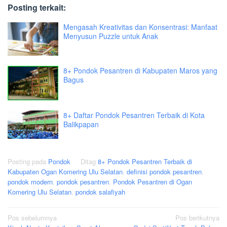
Posting terkait:
Mengasah Kreativitas dan Konsentrasi: Manfaat
Menyusun Puzzle untuk Anak
8+ Pondok Pesantren di Kabupaten Maros yang
Bagus
8+ Daftar Pondok Pesantren Terbaik di Kota
Balikpapan
Posting pada
Pondok
Ditag
8+ Pondok Pesantren Terbaik di
Kabupaten Ogan Komering Ulu Selatan
,
definisi pondok pesantren
,
pondok modern
,
pondok pesantren
,
Pondok Pesantren di Ogan
Komering Ulu Selatan
,
pondok salafiyah
Navigasi
Pos sebelumnya
Pos berikutnya