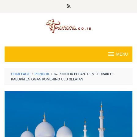
Loncat
ke
konten
MENU
HOMEPAGE
/
PONDOK
/
8+ PONDOK PESANTREN TERBAIK DI
KABUPATEN OGAN KOMERING ULU SELATAN