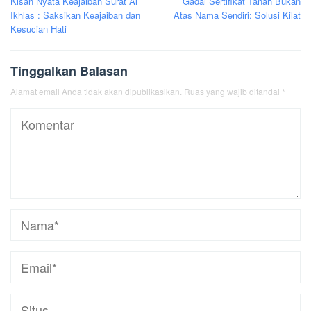
Kisah Nyata Keajaiban Surat Al
Gadai Sertifikat Tanah Bukan
pos
Ikhlas : Saksikan Keajaiban dan
Atas Nama Sendiri: Solusi Kilat
Kesucian Hati
Tinggalkan Balasan
Alamat email Anda tidak akan dipublikasikan.
Ruas yang wajib ditandai
*