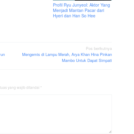
Profil Ryu Junyeol: Aktor Yang
Menjadi Mantan Pacar dari
Hyeri dan Han So Hee
Pos berikutnya
yun
Mengemis di Lampu Merah, Arya Khan Hina Pinkan
Mambo Untuk Dapat Simpati
uas yang wajib ditandai
*