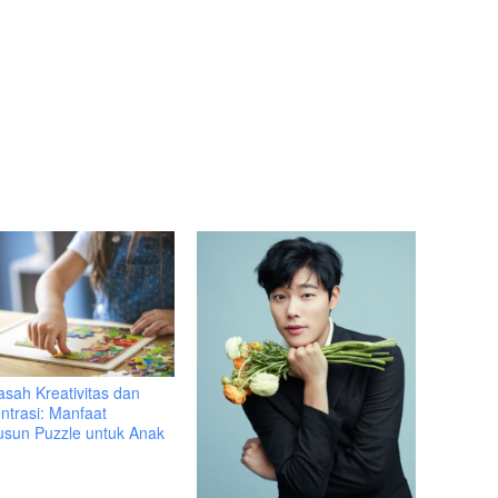
sah Kreativitas dan
ntrasi: Manfaat
sun Puzzle untuk Anak