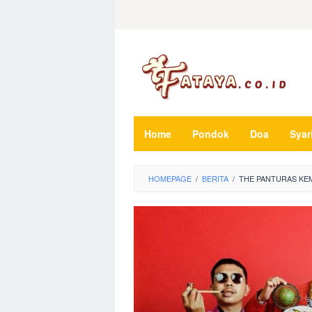
Loncat
ke
konten
Home
Pondok
Doa
Syar
HOMEPAGE
/
BERITA
/
THE PANTURAS KEM