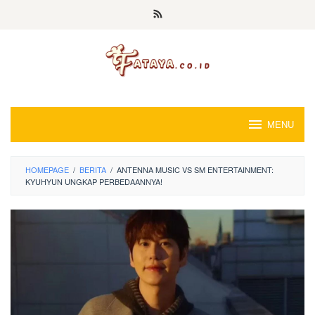
Loncat
ke
konten
MENU
HOMEPAGE
/
BERITA
/
ANTENNA MUSIC VS SM ENTERTAINMENT:
KYUHYUN UNGKAP PERBEDAANNYA!