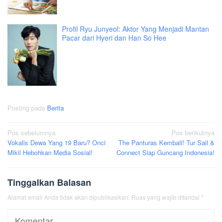
Profil Ryu Junyeol: Aktor Yang Menjadi Mantan
Pacar dari Hyeri dan Han So Hee
Posting pada
Berita
Navigasi
Pos sebelumnya
Pos berikutnya
Vokalis Dewa Yang 19 Baru? Onci
The Panturas Kembali! Tur Sail &
pos
Mikil Hebohkan Media Sosial!
Connect Siap Guncang Indonesia!
Tinggalkan Balasan
Alamat email Anda tidak akan dipublikasikan.
Ruas yang wajib ditandai
*