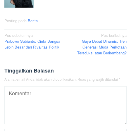
Posting pada
Berita
Navigasi
Pos sebelumnya
Pos berikutnya
Prabowo Subianto: Cinta Bangsa
Gaya Debat Dinamis: Tren
pos
Lebih Besar dari Rivalitas Politik!
Generasi Muda Perkotaan
Tereduksi atau Berkembang?
Tinggalkan Balasan
Alamat email Anda tidak akan dipublikasikan.
Ruas yang wajib ditandai
*