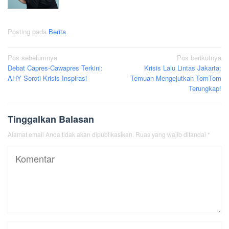
Posting pada
Berita
Navigasi
Pos sebelumnya
Pos berikutnya
Debat Capres-Cawapres Terkini:
Krisis Lalu Lintas Jakarta:
pos
AHY Soroti Krisis Inspirasi
Temuan Mengejutkan TomTom
Terungkap!
Tinggalkan Balasan
Alamat email Anda tidak akan dipublikasikan.
Ruas yang wajib ditandai
*