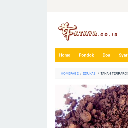
Loncat
ke
konten
Home
Pondok
Doa
Syar
HOMEPAGE
/
EDUKASI
/
TANAH TERRAROS