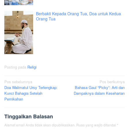
Berbakti Kepada Orang Tua, Doa untuk Kedua
Orang Tua
Posting pada
Religi
Navigasi
Pos sebelumnya
Pos berikutnya
Doa Walimatul Ursy Terlengkap:
Bahasa Gaul “Picky”: Arti dan
pos
Kunci Bahagia Setelah
Dampaknya dalam Keseharian
Pernikahan
Tinggalkan Balasan
Alamat email Anda tidak akan dipublikasikan.
Ruas yang wajib ditandai
*